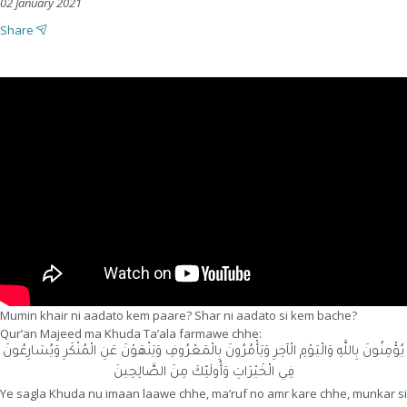
02 January 2021
Share
Mumin khair ni aadato kem paare? Shar ni aadato si kem bache?
Qur’an Majeed ma Khuda Ta’ala farmawe chhe:
يُؤْمِنُونَ بِاللَّهِ وَالْيَوْمِ الْآخِرِ وَيَأْمُرُونَ بِالْمَعْرُوفِ وَيَنْهَوْنَ عَنِ الْمُنْكَرِ وَيُسَارِعُونَ
فِي الْخَيْرَاتِ وَأُولَئِكَ مِنَ الصَّالِحِينَ
Ye sagla Khuda nu imaan laawe chhe, ma’ruf no amr kare chhe, munkar si