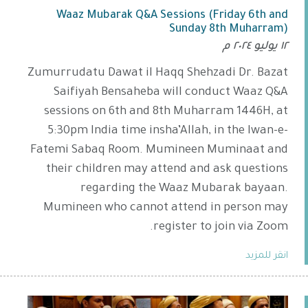
Waaz Mubarak Q&A Sessions (Friday 6th and
Sunday 8th Muharram)
١٢ يوليو ٢٠٢٤ م
Zumurrudatu Dawat il Haqq Shehzadi Dr. Bazat
Saifiyah Bensaheba will conduct Waaz Q&A
sessions on 6th and 8th Muharram 1446H, at
5:30pm India time insha’Allah, in the Iwan-e-
Fatemi Sabaq Room. Mumineen Muminaat and
their children may attend and ask questions
regarding the Waaz Mubarak bayaan.
Mumineen who cannot attend in person may
register to join via Zoom.
انقر للمزيد