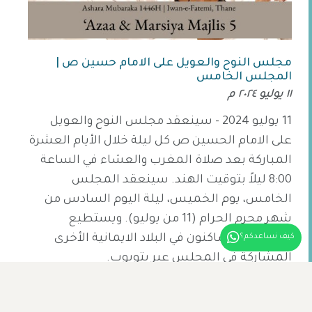
مجلس النوح والعويل على الامام حسين ص |
المجلس الخامس
١١ يوليو ٢٠٢٤ م
11 يوليو 2024 - سينعقد مجلس النوح والعويل
على الامام الحسين ص كل ليلة خلال الأيام العشرة
المباركة بعد صلاة المغرب والعشاء في الساعة
8:00 ليلاً بتوقيت الهند. سينعقد المجلس
الخامس، يوم الخميس، ليلة اليوم السادس من
شهر محرم الحرام (11 من يوليو). ويستطيع
المؤمنون الساكنون في البلاد الايمانية الأخرى
كيف نساعدكم؟
المشاركة في المجلس عبر يتويوب.
انقر للمزيد