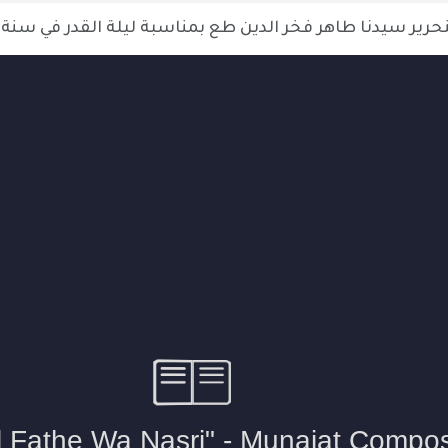
ن طع بمناسبة ليلة القدر في سنة 1439هـ، يسرنا تقديم المناجاة الشريفة هنا بتسجيل صوتي.