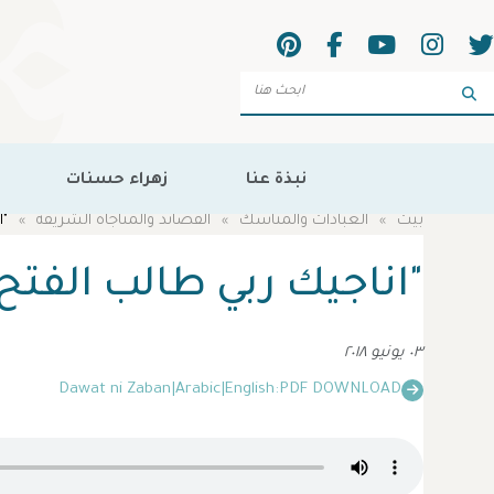
Sea
نبذة عنا
زهراء حسنات
بيت
العبادات والمناسك
القصائد والمناجاة الشريفة
"ا
"اناجيك ربي طالب الفتح
٠٣ يونيو ٢٠١٨
Dawat ni Zaban
|
Arabic
|
English
PDF DOWNLOAD: