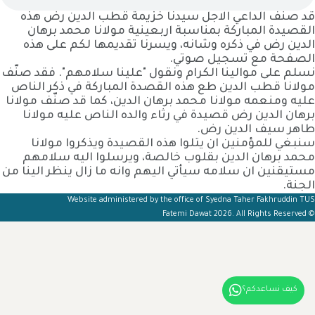
قد صنّف الداعي الاجل سيدنا خزيمة قطب الدين رض هذه
القصيدة المباركة بمناسبة اربعينية مولانا محمد برهان
الدين رض في ذكره وشانه، ويسرنا تقديمها لكم على هذه
الصفحة مع تسجيل صوتي.
نسلم على موالينا الكرام ونقول "علينا سلامهم". فقد صنّف
مولانا قطب الدين طع هذه القصدة المباركة في ذكر الناص
عليه ومنعمه مولانا محمد برهان الدين، كما قد صنّف مولانا
برهان الدين رض قصيدة في رثاء والده الناص عليه مولانا
طاهر سيف الدين رض.
سنبغي للمؤمنين ان يتلوا هذه القصيدة ويذكروا مولانا
محمد برهان الدين بقلوب خالصة، ويرسلوا اليه سلامهم
مستيقنين ان سلامه سيأتي اليهم وانه ما زال ينظر الينا من
الجنة.
Website administered by the office of Syedna Taher Fakhruddin TUS
© Fatemi Dawat 2026. All Rights Reserved
كيف نساعدكم؟