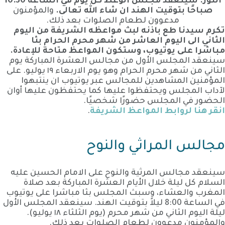
النور. سينعقد مجلس الوعظ كل يوم في الساعة 10:30
صباحًا بتوقيت الهند ان شاء الله تعالى.
والمؤمنون
مدعوون لطعام الصلوات بعد ذلك.
تكرم سيدنا طع باذنه لبث مواعظه الشريفة من اليوم
الثاني الى اليوم العاشر من شهر محرم الحرام بثا
مباشرا على يوتيوب، وستكون المواعظ متاحة للإعادة.
سينعقد المجلس الأول من مجالس العشرة المباركة يوم
الثاني من شهر محرم الحرام وهو يوم الاربعاء ١٩ يوليو. على
المؤمنين المشاهدين للمجالس عبر يوتيوب ان ينتبهوا
لآداب المجلس ويحتفظوا عليها كما يحتفظون عليها أوان
الحضور في المجلس حضورًا شخصيًا.
انقر هنا لروابط المواعظ الشريفة
.
مجالس المراثي والنوح
سينعقد مجالس المرثية والنوح على الامام الحسين عليه
السلام كل ليلة خلال الأيام العشرة المباركة بعد صلاة
المغرب والعشاء، وسبث المجلس بثا مباشرا على يوتيوب
في الساعة 8:00 ليلاً بتوقيت الهند. سينعقد المجلس الأول
ليلة اليوم الثاني من شهر محرم (يوم الثلثاء ١٨ يوليو).
والمؤمنون مدعوون لطعام الصلوات بعد ذلك.