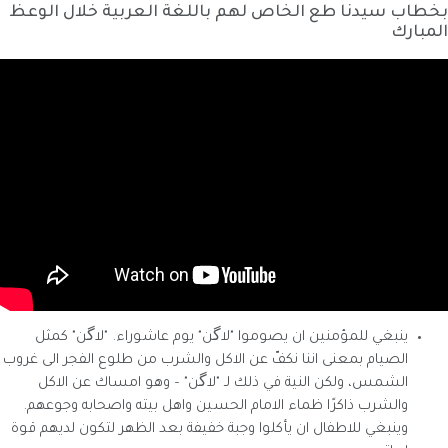
بخطاب سيدنا طع الخاص لهم باللغة العربية خلال الوعظ
المبارك
ينبغي للمؤمنين ان يصوموا "لاگن" يوم عاشوراء. "لاگن" كمثل
الصيام بمعنى اننا نكفّ عن الاكل والشرب من طلوع الفجر الى غروب
الشمس، ولكن النية في ذلك لـ "لاگن" – وهو امساك عن الاكل
والشرب ذاكرًا ظماء الامام الحسين واهل بيته واصحابه وجوعهم.
وينبغي للاطفال ان يأكلوا وجبة خفيفة بعد الظهر لتكون لديهم قوة