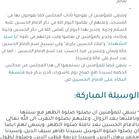
لماتم.
وينبغي للمؤمنين ان يقوموا بآداب المجلس كما يقومون بها في
المسجد، وعليهم ان يقضوا اليوم كله في ذكر الامام الحسين عليه
السلام وحزنه. وجدير بهذا اليوم ان يُقضى كله في ذكر الحسين وحزنه
وبكاءه، وجدير بالمؤمنين ان يقضوا وقت فراغهم في تلاوة "
يا سيد
الشهداء
" و"فلك الحسين بكربلا" وفي تسبيح اسم الامام الحسين
مائة وثماني وعشرين مرة (حسب عدد اسم الامام الحسين – كما ان
عدد اسم علي مائة وعشرة).
ينبغي ايضا للمؤمنين ان يستمعوا الى هذا المجلس من مجالس
الحكمة لسيدنا طع صباح يوم عاشوراء، الذي يذكر فيه
فلسفة
البكاء على الامام الحسين
ص
الوسيلة المباركة:
• ينبغي للمؤمنين ان يصلوا صلوة الظهر مع سنتها
ونافلتها بعد الزوال. وعليهم بصلوة التقرب الى الله تعالى
بالامام الحسين بعد نافلة صلوة الظهر. وينبغي لهم ايضًا
ان يصلوا صلوة التوسل بسيدنا طاهر سيف الدين، وسيدنا
محمد برهان الدين، وسيدنا خزيمة قطب الدين، وصلوة لطول